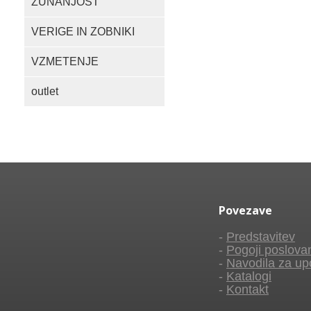
ZUNANJOST
VERIGE IN ZOBNIKI
VZMETENJE
outlet
Povezave
-
Predstavitev
-
Pogoji poslova
-
Navodila za up
-
Katalogi
-
Kontakt