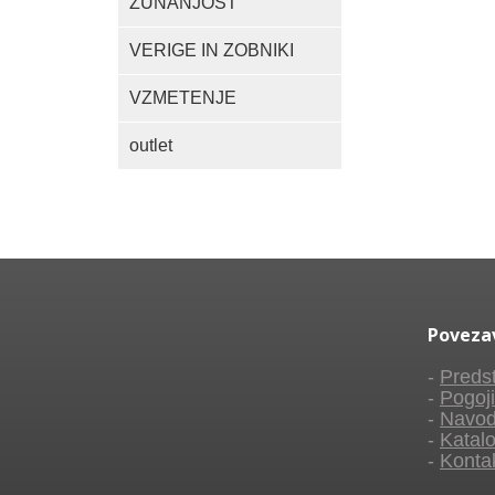
ZUNANJOST
VERIGE IN ZOBNIKI
VZMETENJE
outlet
Poveza
-
Predst
-
Pogoji
-
Navod
-
Katalo
-
Konta