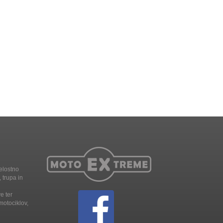
elostno
 trupa in
e ter
motociklov,