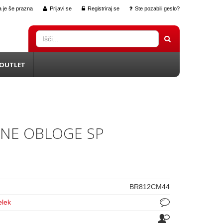
 je še prazna
Prijavi se
Registriraj se
Ste pozabili geslo?
OUTLET
NE OBLOGE SP
BR812CM44
elek