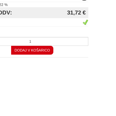
22 %
DDV:
31,72 €
DODAJ V KOŠARICO