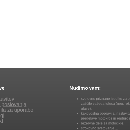
ve
Nudimo vam:
avitev
svetovno priznane izdelke za c
 poslovanja
zaščito vašega telesa (nog, rok,
glave),
ila za uporabo
kakovostna popravila, nastavitv
gi
predelave motokros in enduro 
kt
rezervne dele za motocikle,
strokovno svetovanje ...