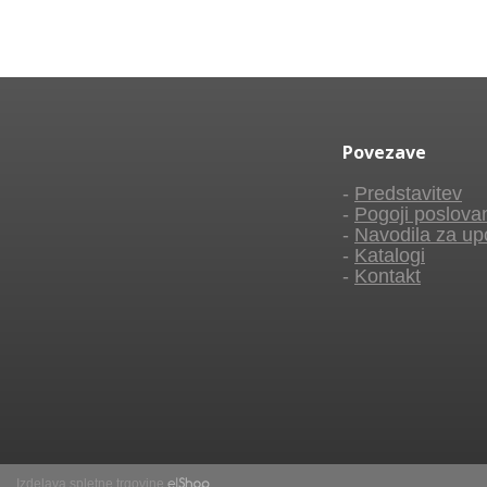
Povezave
-
Predstavitev
-
Pogoji poslova
-
Navodila za up
-
Katalogi
-
Kontakt
Izdelava spletne trgovine