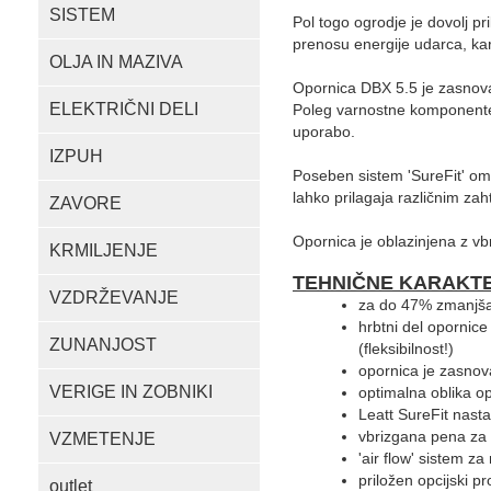
SISTEM
Pol togo ogrodje je dovolj p
prenosu energije udarca, kar
OLJA IN MAZIVA
Opornica DBX 5.5 je zasnovana
ELEKTRIČNI DELI
Poleg varnostne komponente j
uporabo.
IZPUH
Poseben sistem 'SureFit' om
lahko prilagaja različnim zaht
ZAVORE
Opornica je oblazinjena z vb
KRMILJENJE
T
EHNIČNE KARAKTER
VZDRŽEVANJE
za do 47% zmanjša
hrbtni del opornice
ZUNANJOST
(fleksibilnost!)
opornica je zasnova
VERIGE IN ZOBNIKI
optimalna oblika o
Leatt SureFit nasta
vbrizgana pena za 
VZMETENJE
'air flow' sistem z
priložen opcijski pr
outlet