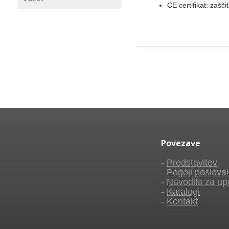
CE certifikat: zaš
Povezave
-
Predstavitev
-
Pogoji poslova
-
Navodila za up
-
Katalogi
-
Kontakt