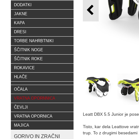
DODATKI
JAKNE
KAPA
DRESI
TORBE NAHRBTNIKI
ŠČITNIK NOGE
ŠČITNIK ROKE
ROKAVICE
HLAČE
OČALA
VRATNA OPORNNICA
ČEVLJI
Leatt DBX 5.5 Junior je pos
VRATNA OPORNICA
MAJICA
Tisto, kar dela Leattove vrat
trup. To z drugimi besedami
GORIVO IN ZRAČNI