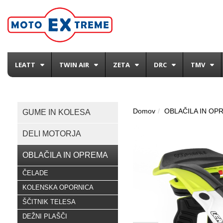
LEATT
TWIN AIR
ZETA
DRC
TMV
Domov
OBLAČILA IN OP
GUME IN KOLESA
DELI MOTORJA
OBLAČILA IN OPREMA
ČELADE
KOLENSKA OPORNICA
ŠČITNIK TELESA
DEŽNI PLAŠČI