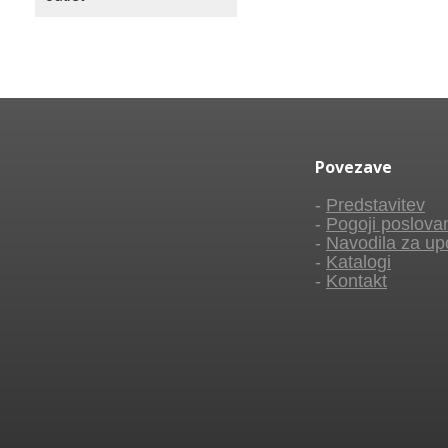
Povezave
-
Predstavitev
-
Pogoji poslova
-
Navodila za up
-
Katalogi
-
Kontakt