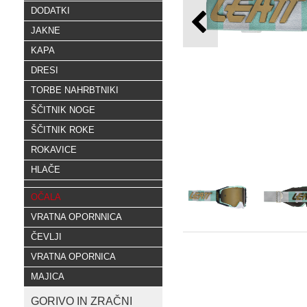
DODATKI
JAKNE
KAPA
DRESI
TORBE NAHRBTNIKI
ŠČITNIK NOGE
ŠČITNIK ROKE
ROKAVICE
HLAČE
OČALA
VRATNA OPORNNICA
ČEVLJI
VRATNA OPORNICA
MAJICA
GORIVO IN ZRAČNI