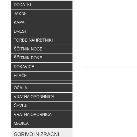
DODATKI
JAKNE
KAPA
DRESI
TORBE NAHRBTNIKI
ŠČITNIK NOGE
ŠČITNIK ROKE
ROKAVICE
HLAČE
OČALA
VRATNA OPORNNICA
ČEVLJI
VRATNA OPORNICA
MAJICA
GORIVO IN ZRAČNI