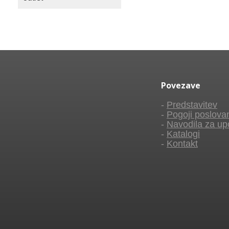
Povezave
-
Predstavitev
-
Pogoji poslova
-
Navodila za up
-
Katalogi
-
Kontakt