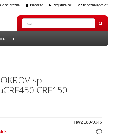
 je še prazna
Prijavi se
Registriraj se
Ste pozabili geslo?
OUTLET
POKROV sp
kaCRF450 CRF150
HWZE80-9045
elek