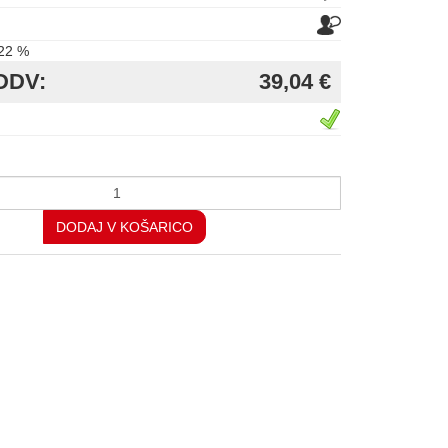
22 %
DDV:
39,04 €
DODAJ V KOŠARICO