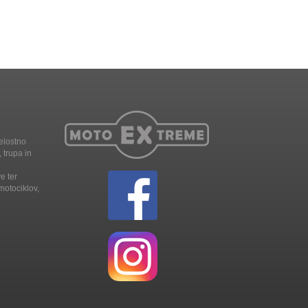
elostno
 trupa in
e ter
motociklov,