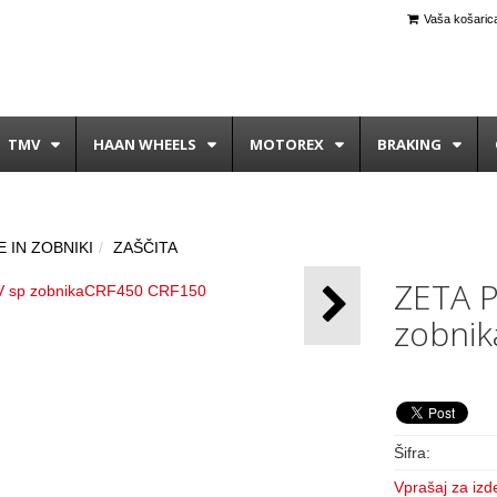
Vaša košarica
TMV
HAAN WHEELS
MOTOREX
BRAKING
 IN ZOBNIKI
ZAŠČITA
ZETA 
zobni
Šifra:
Vprašaj za izd