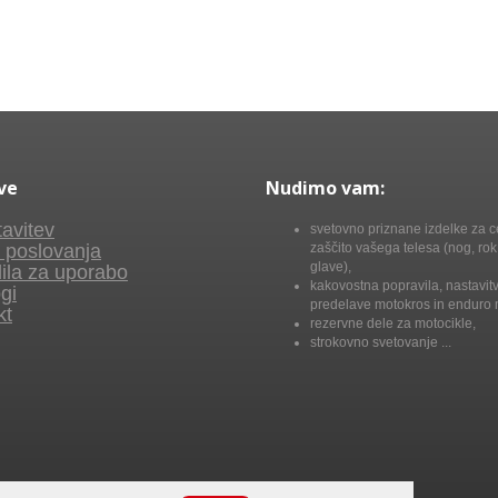
ve
Nudimo vam:
avitev
svetovno priznane izdelke za c
 poslovanja
zaščito vašega telesa (nog, rok,
glave),
ila za uporabo
kakovostna popravila, nastavitv
gi
predelave motokros in enduro 
kt
rezervne dele za motocikle,
strokovno svetovanje ...