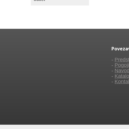
Poveza
-
Predst
-
Pogoji
-
Navod
-
Katalo
-
Konta