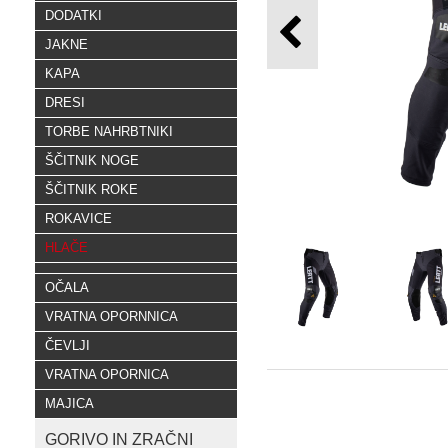
DODATKI
JAKNE
KAPA
DRESI
TORBE NAHRBTNIKI
ŠČITNIK NOGE
ŠČITNIK ROKE
ROKAVICE
HLAČE
OČALA
VRATNA OPORNNICA
ČEVLJI
VRATNA OPORNICA
MAJICA
GORIVO IN ZRAČNI