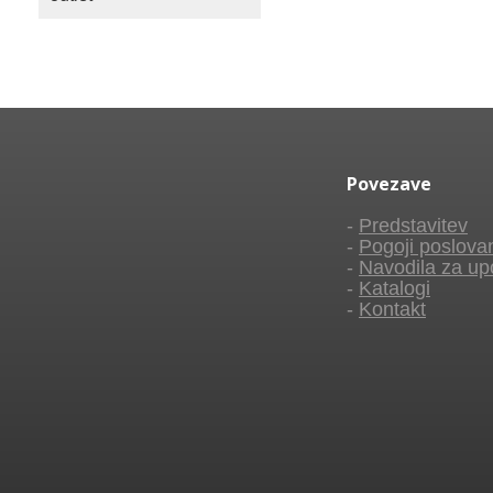
Povezave
-
Predstavitev
-
Pogoji poslova
-
Navodila za up
-
Katalogi
-
Kontakt