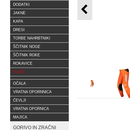
DODATKI
JAKNE
KAPA
DRESI
TORBE NAHRBTNIKI
ŠČITNIK NOGE
ŠČITNIK ROKE
ROKAVICE
HLAČE
OČALA
VRATNA OPORNNICA
ČEVLJI
VRATNA OPORNICA
MAJICA
GORIVO IN ZRAČNI