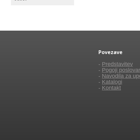
Povezave
-
Predstavitev
-
Pogoji poslova
-
Navodila za up
-
Katalogi
-
Kontakt