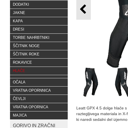
DODATKI
JAKNE
KAPA
DRESI
TORBE NAHRBTNIKI
ŠČITNIK NOGE
ŠČITNIK ROKE
ROKAVICE
HLAČE
OČALA
VRATNA OPORNNICA
ČEVLJI
VRATNA OPORNICA
Leatt GPX 4.5 dolge hlače s 
raztegljivega materiala in X-
MAJICA
ki naredi sedalni del izjemno
GORIVO IN ZRAČNI