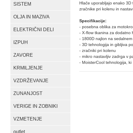
Hlače uporabljajo enako 3D 
SISTEM
zračnike pri kolenu in nastavl
OLJA IN MAZIVA
Specifikacije:
- posebna oblika za motokro
ELEKTRIČNI DELI
- X-flow tkanina za dodatno 
- 1800D najlon na sedalnem d
IZPUH
- 3D tehnologija in gibljiva p
- zračniki pri kolenu
ZAVORE
- mikro nastavljiv zadrga v pa
- MoisterCool tehnologija, ki 
KRMILJENJE
VZDRŽEVANJE
ZUNANJOST
VERIGE IN ZOBNIKI
VZMETENJE
outlet