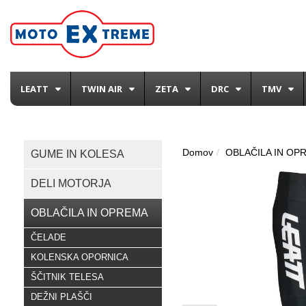
LEATT
TWIN AIR
ZETA
DRC
TMV
Domov
OBLAČILA IN OP
GUME IN KOLESA
DELI MOTORJA
OBLAČILA IN OPREMA
ČELADE
KOLENSKA OPORNICA
ŠČITNIK TELESA
DEŽNI PLAŠČI