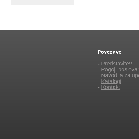
Povezave
-
Predstavitev
-
Pogoji poslova
-
Navodila za up
-
Katalogi
-
Kontakt