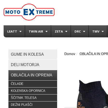
LEATT
TWIN AIR
ZETA
DRC
TMV
Domov
OBLAČILA IN OP
GUME IN KOLESA
DELI MOTORJA
OBLAČILA IN OPREMA
ČELADE
KOLENSKA OPORNICA
ŠČITNIK TELESA
DEŽNI PLAŠČI