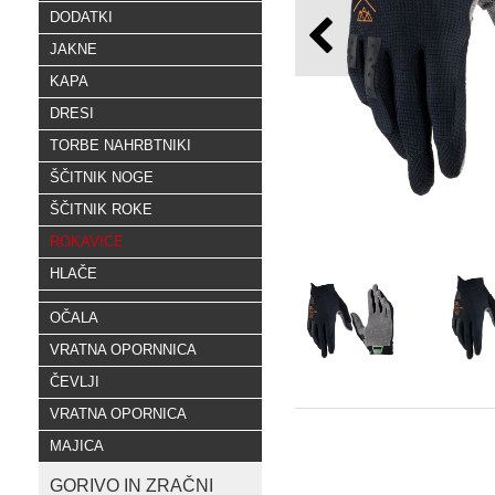
DODATKI
JAKNE
KAPA
DRESI
TORBE NAHRBTNIKI
ŠČITNIK NOGE
ŠČITNIK ROKE
ROKAVICE
HLAČE
OČALA
VRATNA OPORNNICA
ČEVLJI
VRATNA OPORNICA
MAJICA
GORIVO IN ZRAČNI