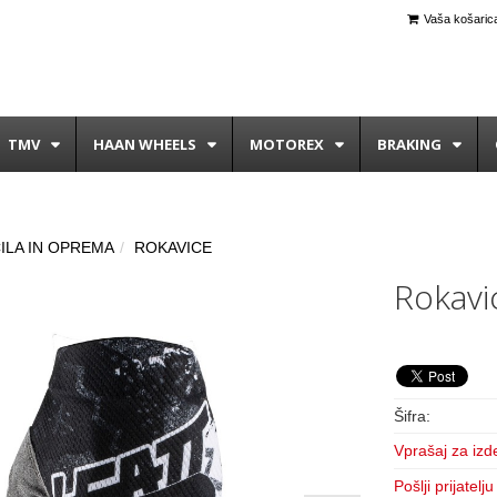
Vaša košarica
TMV
HAAN WHEELS
MOTOREX
BRAKING
ILA IN OPREMA
ROKAVICE
Rokavi
Šifra:
Vprašaj za izd
Pošlji prijatelju