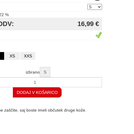
22 %
DDV:
16,99 €
XS
XXS
izbrano
S
DODAJ V KOŠARICO
e zaščite, saj boste imeli občutek druge kože.