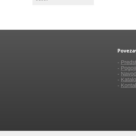
Poveza
-
Predst
-
Pogoji
-
Navod
-
Katalo
-
Konta