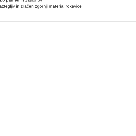
bo pametnih zaslonov
aztegljiv in zračen zgornji material rokavice