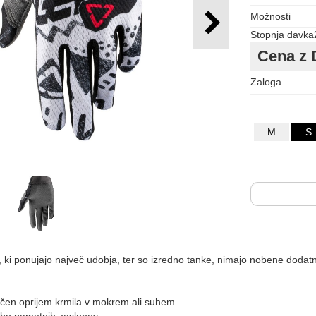
Možnosti
Stopnja davka
Cena z 
Zaloga
M
S
 ki ponujajo največ udobja, ter so izredno tanke, nimajo nobene dodatn
ličen oprijem krmila v mokrem ali suhem