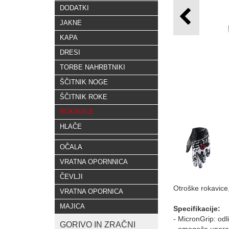
DODATKI
JAKNE
KAPA
DRESI
TORBE NAHRBTNIKI
ŠČITNIK NOGE
ŠČITNIK ROKE
ROKAVICE
HLAČE
OČALA
VRATNA OPORNNICA
ČEVLJI
Otroške rokavice,
VRATNA OPORNICA
MAJICA
Specifikacije:
- MicronGrip: od
GORIVO IN ZRAČNI