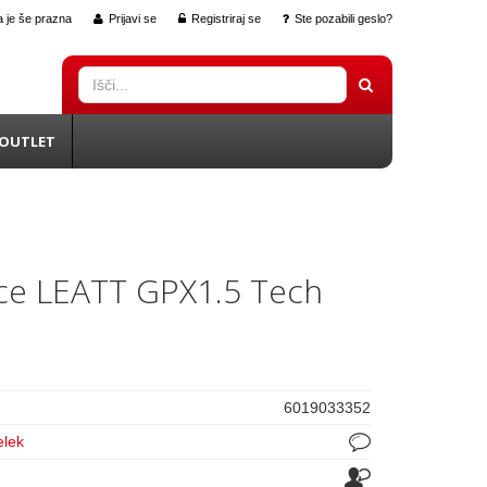
 je še prazna
Prijavi se
Registriraj se
Ste pozabili geslo?
OUTLET
ce LEATT GPX1.5 Tech
6019033352
elek