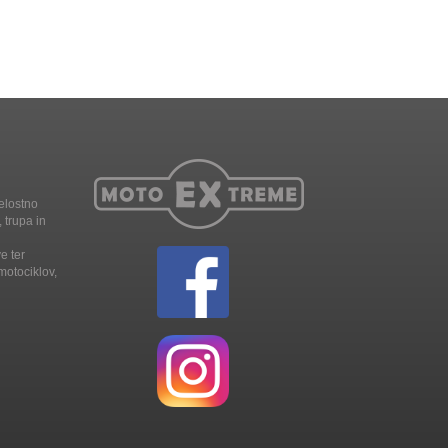
elostno
 trupa in
e ter
motociklov,