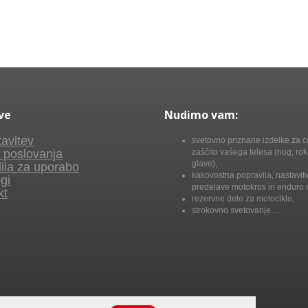
ve
Nudimo vam:
avitev
svetovno priznane izdelke za c
 poslovanja
zaščito vašega telesa (nog, rok,
glave),
ila za uporabo
kakovostna popravila, nastavitv
gi
predelave motokros in enduro 
kt
rezervne dele za motocikle,
strokovno svetovanje ...