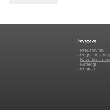
Povezave
-
Predstavitev
-
Pogoji poslova
-
Navodila za up
-
Katalogi
-
Kontakt