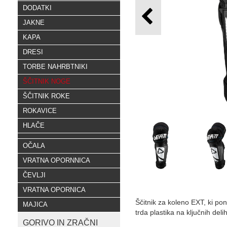
DODATKI
JAKNE
KAPA
DRESI
TORBE NAHRBTNIKI
ŠČITNIK NOGE
ŠČITNIK ROKE
ROKAVICE
HLAČE
OČALA
VRATNA OPORNNICA
ČEVLJI
VRATNA OPORNICA
Ščitnik za koleno EXT, ki po
MAJICA
trda plastika na ključnih deli
GORIVO IN ZRAČNI