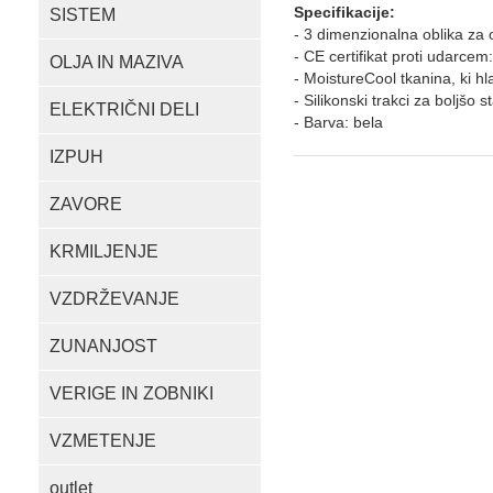
Specifikacije:
SISTEM
- 3 dimenzionalna oblika za 
- CE certifikat proti udarce
OLJA IN MAZIVA
- MoistureCool tkanina, ki hl
- Silikonski trakci za boljšo s
ELEKTRIČNI DELI
- Barva: bela
IZPUH
ZAVORE
KRMILJENJE
VZDRŽEVANJE
ZUNANJOST
VERIGE IN ZOBNIKI
VZMETENJE
outlet