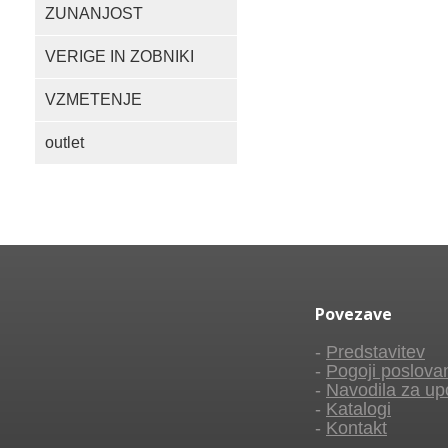
ZUNANJOST
VERIGE IN ZOBNIKI
VZMETENJE
outlet
Povezave
-
Predstavitev
-
Pogoji poslova
-
Navodila za up
-
Katalogi
-
Kontakt