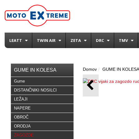
LEATT
TWIN AIR
ZETA
DRC
TMV
Domov
GUME IN KOLES
GUME IN KOLESA
Gume
DISTANČNIKI NOSILCI
LEŽAJI
NAPERE
OBROČ
ORODJA
ZAGOZDE