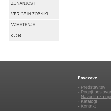
ZUNANJOST
VERIGE IN ZOBNIKI
VZMETENJE
outlet
Povezave
-
Predstavitev
-
Pogoji poslova
-
Navodila za up
-
Katalogi
-
Kontakt