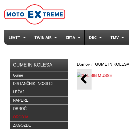
LEATT
TWIN AIR
ZETA
DRC
TMV
Domov
GUME IN KOLES
GUME IN KOLESA
Gume
DISTANČNIKI NOSILCI
LEŽAJI
NAPERE
OBROČ
ORODJA
ZAGOZDE