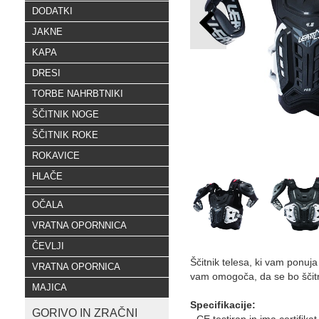
DODATKI
JAKNE
KAPA
DRESI
TORBE NAHRBTNIKI
ŠČITNIK NOGE
ŠČITNIK ROKE
ROKAVICE
HLAČE
OČALA
VRATNA OPORNNICA
ČEVLJI
Ščitnik telesa, ki vam ponuja
VRATNA OPORNICA
vam omogoča, da se bo ščitni
MAJICA
Specifikacije:
GORIVO IN ZRAČNI