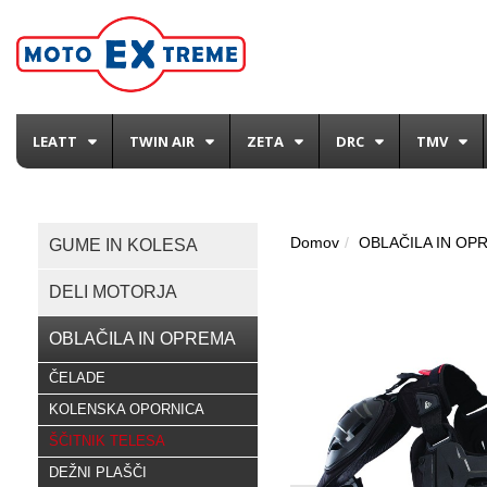
LEATT
TWIN AIR
ZETA
DRC
TMV
Domov
OBLAČILA IN OP
GUME IN KOLESA
DELI MOTORJA
OBLAČILA IN OPREMA
ČELADE
KOLENSKA OPORNICA
ŠČITNIK TELESA
DEŽNI PLAŠČI