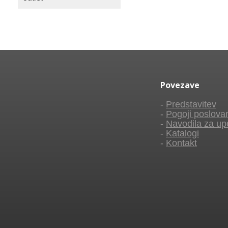
Povezave
-
Predstavitev
-
Pogoji poslova
-
Navodila za up
-
Katalogi
-
Kontakt