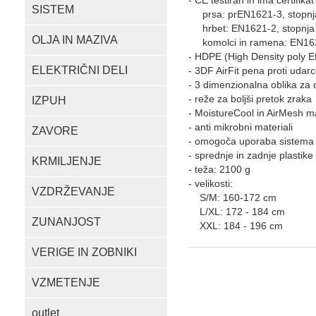
- CE testiran in ima certifika
SISTEM
prsa: prEN1621-3, stopnj
hrbet: EN1621-2, stopnja
OLJA IN MAZIVA
komolci in ramena: EN16
- HDPE (High Density poly Eth
ELEKTRIČNI DELI
- 3DF AirFit pena proti udar
- 3 dimenzionalna oblika za 
- reže za boljši pretok zraka
IZPUH
- MoistureCool in AirMesh ma
- anti mikrobni materiali
ZAVORE
- omogoča uporaba sistema
- sprednje in zadnje plastik
KRMILJENJE
- teža: 2100 g
- velikosti:
VZDRŽEVANJE
S/M: 160-172 cm
L/XL: 172 - 184 cm
ZUNANJOST
XXL: 184 - 196 cm
VERIGE IN ZOBNIKI
VZMETENJE
outlet