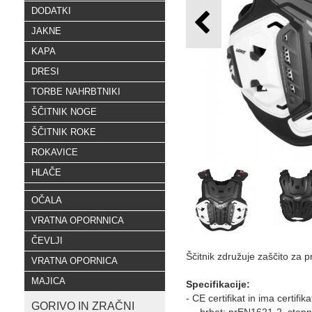
DODATKI
JAKNE
KAPA
DRESI
TORBE NAHRBTNIKI
ŠČITNIK NOGE
ŠČITNIK ROKE
ROKAVICE
HLAČE
OČALA
VRATNA OPORNNICA
ČEVLJI
Ščitnik združuje zaščito za pr
VRATNA OPORNICA
MAJICA
Specifikacije:
- CE certifikat in ima certifi
GORIVO IN ZRAČNI