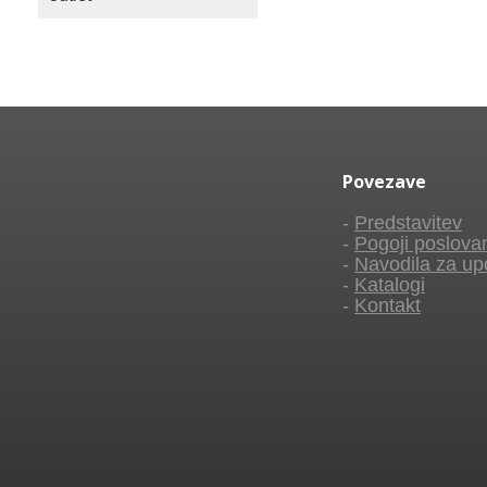
Povezave
-
Predstavitev
-
Pogoji poslova
-
Navodila za up
-
Katalogi
-
Kontakt