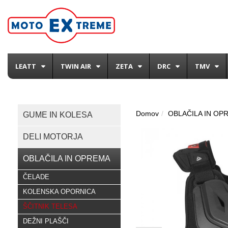
LEATT
TWIN AIR
ZETA
DRC
TMV
Domov
OBLAČILA IN OP
GUME IN KOLESA
DELI MOTORJA
OBLAČILA IN OPREMA
ČELADE
KOLENSKA OPORNICA
ŠČITNIK TELESA
DEŽNI PLAŠČI