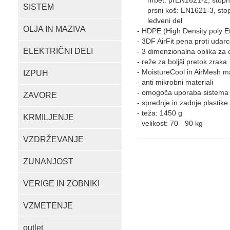
hrbet: prEN1621-2, stopn
SISTEM
prsni koš: EN1621-3, stop
ledveni del
OLJA IN MAZIVA
- HDPE (High Density poly Eth
- 3DF AirFit pena proti udar
ELEKTRIČNI DELI
- 3 dimenzionalna oblika za 
- reže za boljši pretok zraka
- MoistureCool in AirMesh ma
IZPUH
- anti mikrobni materiali
- omogoča uporaba sistema
ZAVORE
- sprednje in zadnje plastik
- teža: 1450 g
KRMILJENJE
- velikost: 70 - 90 kg
VZDRŽEVANJE
ZUNANJOST
VERIGE IN ZOBNIKI
VZMETENJE
outlet