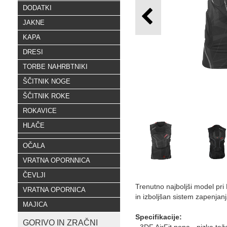
DODATKI
JAKNE
KAPA
DRESI
TORBE NAHRBTNIKI
ŠČITNIK NOGE
ŠČITNIK ROKE
ROKAVICE
HLAČE
OČALA
VRATNA OPORNNICA
ČEVLJI
Trenutno najboljši model pri 
VRATNA OPORNICA
in izboljšan sistem zapenja
MAJICA
Specifikacije:
GORIVO IN ZRAČNI