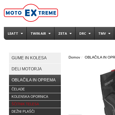
LEATT
TWIN AIR
ZETA
DRC
TMV
Domov
OBLAČILA IN OP
GUME IN KOLESA
DELI MOTORJA
OBLAČILA IN OPREMA
ČELADE
KOLENSKA OPORNICA
ŠČITNIK TELESA
DEŽNI PLAŠČI