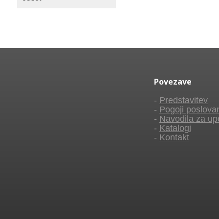
Povezave
-
Predstavitev
-
Pogoji poslova
-
Navodila za up
-
Katalogi
-
Kontakt