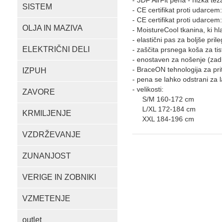
- 3DF AirFit pena - nizka teža
SISTEM
- CE certifikat proti udarcem
- CE certifikat proti udarcem
OLJA IN MAZIVA
- MoistureCool tkanina, ki hl
- elastični pas za boljše pril
ELEKTRIČNI DELI
- zaščita prsnega koša za tis
- enostaven za nošenje (zadrg
- BraceON tehnologija za pri
IZPUH
- pena se lahko odstrani za l
- velikosti:
ZAVORE
S/M 160-172 cm
L/XL 172-184 cm
KRMILJENJE
XXL 184-196 cm
VZDRŽEVANJE
ZUNANJOST
VERIGE IN ZOBNIKI
VZMETENJE
outlet