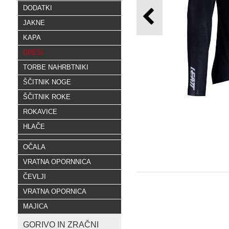
DODATKI
JAKNE
KAPA
DRESI
TORBE NAHRBTNIKI
ŠČITNIK NOGE
ŠČITNIK ROKE
ROKAVICE
HLAČE
OČALA
VRATNA OPORNNICA
ČEVLJI
VRATNA OPORNICA
MAJICA
GORIVO IN ZRAČNI