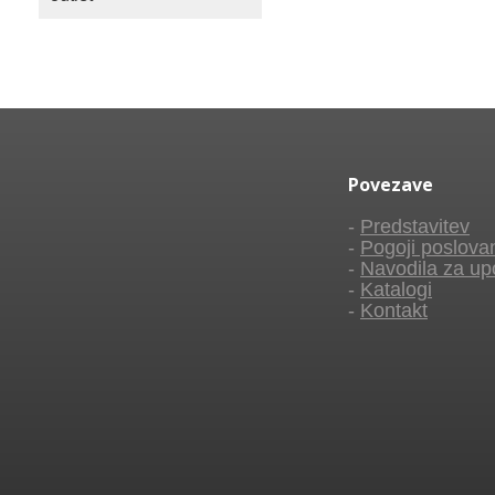
Povezave
-
Predstavitev
-
Pogoji poslova
-
Navodila za up
-
Katalogi
-
Kontakt