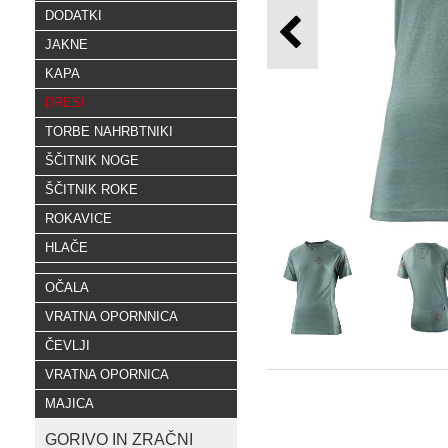
DODATKI
JAKNE
KAPA
DRESI
TORBE NAHRBTNIKI
ŠČITNIK NOGE
ŠČITNIK ROKE
ROKAVICE
HLAČE
OČALA
VRATNA OPORNNICA
ČEVLJI
VRATNA OPORNICA
MAJICA
GORIVO IN ZRAČNI