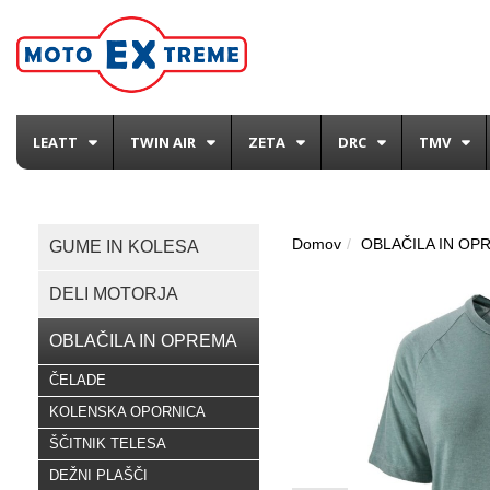
LEATT
TWIN AIR
ZETA
DRC
TMV
Domov
OBLAČILA IN OP
GUME IN KOLESA
DELI MOTORJA
OBLAČILA IN OPREMA
ČELADE
KOLENSKA OPORNICA
ŠČITNIK TELESA
DEŽNI PLAŠČI