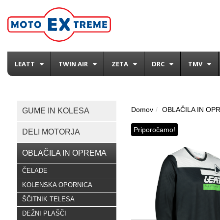
LEATT
TWIN AIR
ZETA
DRC
TMV
Domov
OBLAČILA IN OP
GUME IN KOLESA
Priporočamo!
DELI MOTORJA
OBLAČILA IN OPREMA
ČELADE
KOLENSKA OPORNICA
ŠČITNIK TELESA
DEŽNI PLAŠČI