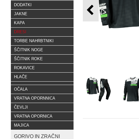
DODATKI
JAKNE
KAPA
DRESI
TORBE NAHRBTNIKI
ŠČITNIK NOGE
ŠČITNIK ROKE
ROKAVICE
HLAČE
OČALA
VRATNA OPORNNICA
ČEVLJI
VRATNA OPORNICA
MAJICA
GORIVO IN ZRAČNI