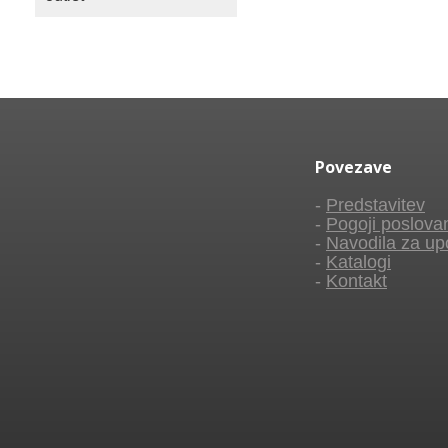
Povezave
-
Predstavitev
-
Pogoji poslova
-
Navodila za up
-
Katalogi
-
Kontakt