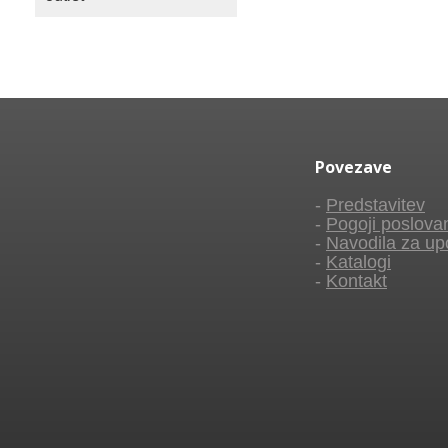
Povezave
-
Predstavitev
-
Pogoji poslova
-
Navodila za up
-
Katalogi
-
Kontakt