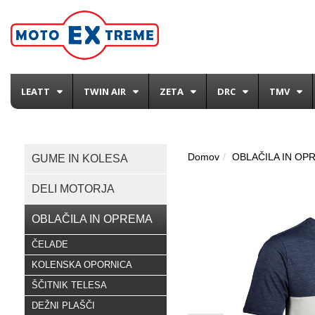
LEATT
TWIN AIR
ZETA
DRC
TMV
Domov
OBLAČILA IN OP
GUME IN KOLESA
DELI MOTORJA
OBLAČILA IN OPREMA
ČELADE
KOLENSKA OPORNICA
ŠČITNIK TELESA
DEŽNI PLAŠČI