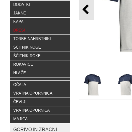
DODATKI
JAKNE
KAPA
DRESI
TORBE NAHRBTNIKI
ŠČITNIK NOGE
ŠČITNIK ROKE
ROKAVICE
HLAČE
OČALA
VRATNA OPORNNICA
ČEVLJI
VRATNA OPORNICA
MAJICA
GORIVO IN ZRAČNI