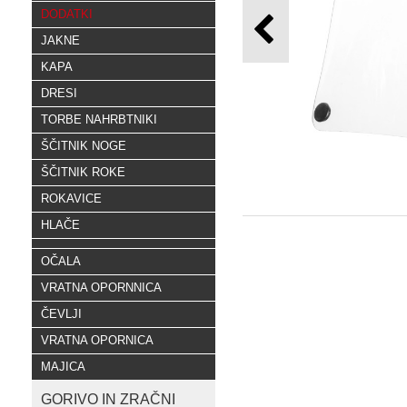
DODATKI
JAKNE
KAPA
DRESI
TORBE NAHRBTNIKI
ŠČITNIK NOGE
ŠČITNIK ROKE
ROKAVICE
HLAČE
OČALA
VRATNA OPORNNICA
ČEVLJI
VRATNA OPORNICA
MAJICA
GORIVO IN ZRAČNI