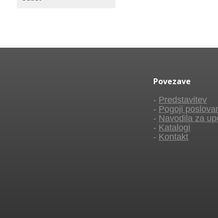
Povezave
-
Predstavitev
-
Pogoji poslova
-
Navodila za up
-
Katalogi
-
Kontakt