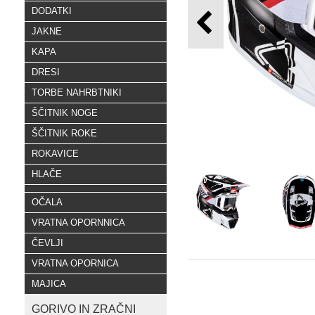
DODATKI
JAKNE
KAPA
DRESI
TORBE NAHRBTNIKI
ŠČITNIK NOGE
ŠČITNIK ROKE
ROKAVICE
HLAČE
OČALA
VRATNA OPORNNICA
ČEVLJI
VRATNA OPORNICA
MAJICA
GORIVO IN ZRAČNI