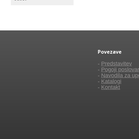
Povezave
-
Predstavitev
-
Pogoji poslova
-
Navodila za up
-
Katalogi
-
Kontakt