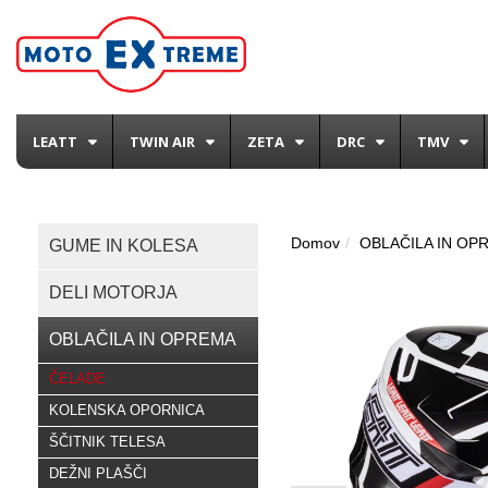
LEATT
TWIN AIR
ZETA
DRC
TMV
Domov
OBLAČILA IN OP
GUME IN KOLESA
DELI MOTORJA
OBLAČILA IN OPREMA
ČELADE
KOLENSKA OPORNICA
ŠČITNIK TELESA
DEŽNI PLAŠČI