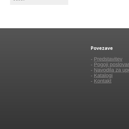
Povezave
-
Predstavitev
-
Pogoji poslova
-
Navodila za up
-
Katalogi
-
Kontakt