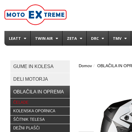
LEATT
TWIN AIR
ZETA
DRC
TMV
Domov
OBLAČILA IN OP
GUME IN KOLESA
DELI MOTORJA
OBLAČILA IN OPREMA
ČELADE
KOLENSKA OPORNICA
ŠČITNIK TELESA
DEŽNI PLAŠČI