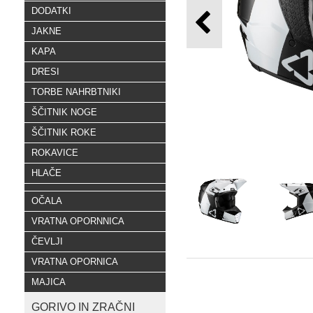
DODATKI
JAKNE
KAPA
DRESI
TORBE NAHRBTNIKI
ŠČITNIK NOGE
ŠČITNIK ROKE
ROKAVICE
HLAČE
OČALA
VRATNA OPORNNICA
ČEVLJI
VRATNA OPORNICA
MAJICA
GORIVO IN ZRAČNI