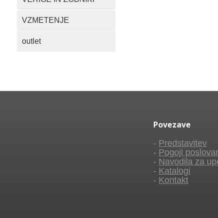
VZMETENJE
outlet
Povezave
-
Predstavitev
-
Pogoji poslova
-
Navodila za up
-
Katalogi
-
Kontakt