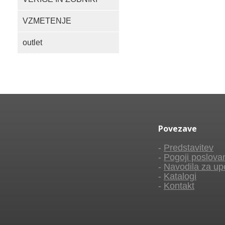
VZMETENJE
outlet
Povezave
-
Predstavitev
-
Pogoji poslova
-
Navodila za up
-
Katalogi
-
Kontakt