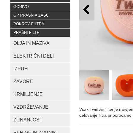
GORIVO
GP PRAŠNIA ZAŠČ
POKROV FILTRA
PRAŠNI FILTRI
OLJA IN MAZIVA
ELEKTRIČNI DELI
IZPUH
ZAVORE
KRMILJENJE
VZDRŽEVANJE
Vsak Twin Air filter je nareje
delovanje filtra priporočamo 
ZUNANJOST
VERIGE IN ZOBNIKI