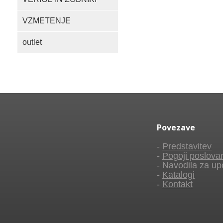
VZMETENJE
outlet
Povezave
-
Predstavitev
-
Pogoji poslova
-
Navodila za up
-
Katalogi
-
Kontakt